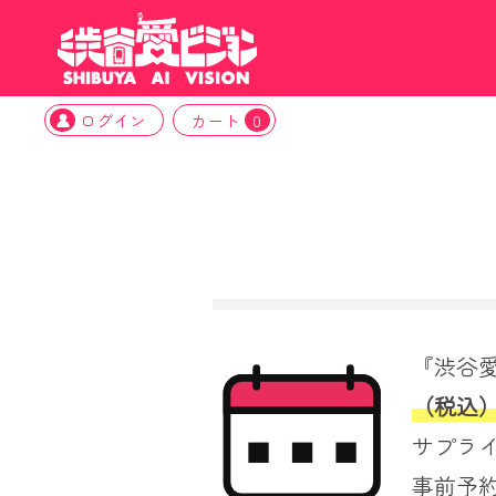
ログイン
カート
0
『渋谷
（税込
サプラ
事前予