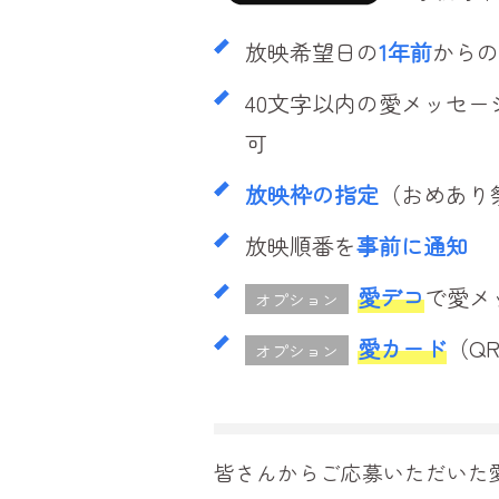
放映希望日の
1年前
からの
40文字以内の愛メッセー
可
放映枠の指定
（おめあり
放映順番を
事前に通知
愛デコ
で愛メ
オプション
愛カード
（Q
オプション
皆さんからご応募いただいた愛